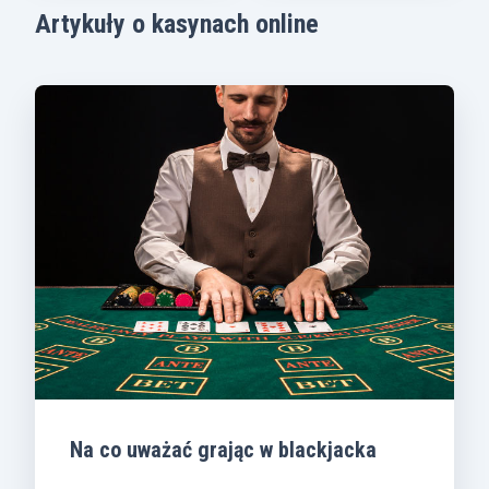
Artykuły o kasynach online
Na co uważać grając w blackjacka